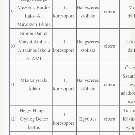
Mezőtúr, Bárdos
II.
Hangszeres
Mo
9
citera
Lajos Af.
korcsoport
szólista
dal
Művészeti Iskola
Simon Dániel
Ványai Ambrus
II.
Hangszeres
Lőri
10
citera
Általános Iskola
korcsoport
szólista
dal
és AMI
Össze
Szánt
Mladonyiczki
II.
Hangszeres
11
citera
nagy
Ádám
korcsoport
szólista
adatköz
ny
Hegyi Hanga -
Túri 
II.
12
Gyalog Bence
Együttes
citera
Kávás
korcsoport
kettős
gyűj