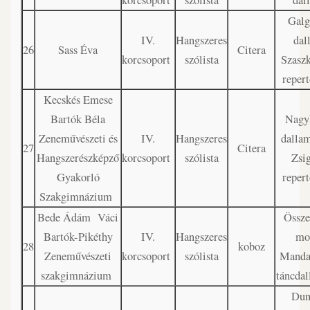
korcsoport
szólista
dal
Galg
IV.
Hangszeres
dal
26
Sass Éva
Citera
korcsoport
szólista
Szaszk
repert
Kecskés Emese
Bartók Béla
Nagy
Zeneművészeti és
IV.
Hangszeres
dalla
27
Citera
Hangszerészképző
korcsoport
szólista
Zsi
Gyakorló
repert
Szakgimnázium
Bede Ádám Váci
Összeá
Bartók-Pikéthy
IV.
Hangszeres
mo
28
koboz
Zeneművészeti
korcsoport
szólista
Manda
szakgimnázium
táncda
Dun