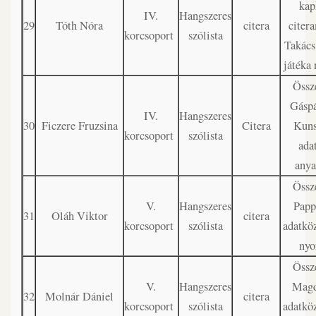
kap
IV.
Hangszeres
29
Tóth Nóra
citera
citer
korcsoport
szólista
Takács
játéka
Össze
Gáspá
IV.
Hangszeres
30
Ficzere Fruzsina
Citera
Kuns
korcsoport
szólista
ada
any
Össze
V.
Hangszeres
Papp
31
Oláh Viktor
citera
korcsoport
szólista
adatköz
ny
Össze
V.
Hangszeres
Magd
32
Molnár Dániel
citera
korcsoport
szólista
adatköz