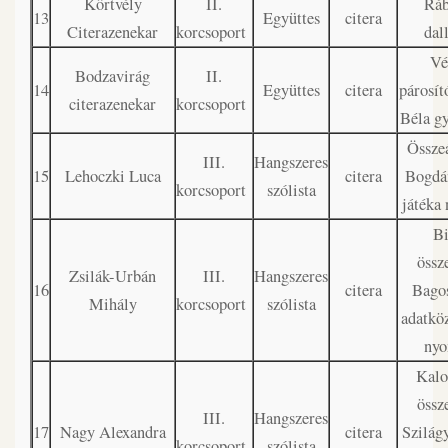
Körtvély
II.
Ráb
13
Együttes
citera
Citerazenekar
korcsoport
dal
Vé
Bodzavirág
II.
14
Együttes
citera
párosít
citerazenekar
korcsoport
Béla gy
Összeá
III.
Hangszeres
15
Lehoczki Luca
citera
Bogdán
korcsoport
szólista
játéka
Bi
össze
Zsilák-Urbán
III.
Hangszeres
16
citera
Bagos
Mihály
korcsoport
szólista
adatköz
ny
Kalo
össze
III.
Hangszeres
17
Nagy Alexandra
citera
Szilág
korcsoport
szólista