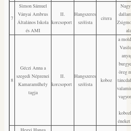
Simon Sámuel
Nagy
Ványai Ambrus
II.
Hangszeres
dalla
7
citera
Általános Iskola
korcsoport
szólista
Zsigmo
és AMI
al
a mold
Vasil
anya
burgye
Géczi Anna a
öreg 
szegedi Népzenei
II.
Hangszeres
8
koboz
táncda
Kamaraműhely
korcsoport
szólista
valamin
tagja
vagyon
kobozk
éneket
Hegyi Hanga