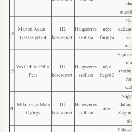
ada
muzsi
Gy
Marton Ádám,
III.
Hangszeres
népi
dallamo
18
Tiszaszigetről.
korcsoport
szólista
furulya
és 
mag
Vajdasz
mu
Vas Gellért Félix,
III.
Hangszeres
népi
19
(verbu
Pécs
korcsoport
szólista
hegedű
for
szö
Nagy
Mikolovics Máté
III.
Hangszeres
dalla
20
citera
György
korcsoport
szólista
Zsigmo
al
Sükösd