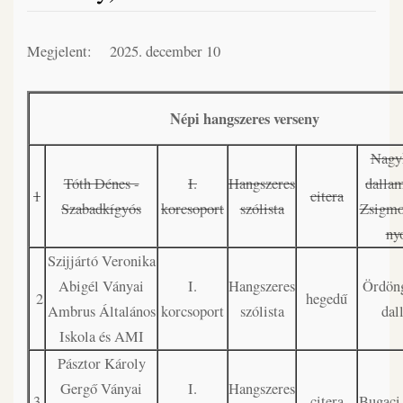
Megjelent:
2025. december 10
Népi hangszeres verseny
Nagy
Tóth Dénes -
I.
Hangszeres
dalla
1
citera
Szabadkígyós
korcsoport
szólista
Zsigmo
ny
Szijjártó Veronika
Abigél Ványai
I.
Hangszeres
Ördöng
2
hegedű
Ambrus Általános
korcsoport
szólista
dal
Iskola és AMI
Pásztor Károly
Gergő Ványai
I.
Hangszeres
3
citera
Bugaci