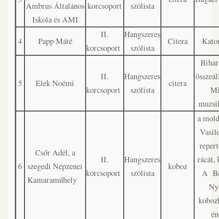
Ambrus Általános
korcsoport
szólista
Iskola és AMI
II.
Hangszeres
4
Papp Máté
Citera
Kato
korcsoport
szólista
Bihar
II.
Hangszeres
összeáll
5
Elek Noémi
citera
korcsoport
szólista
Mi
muzsi
a mold
Vasil
repert
Csőr Adél, a
II.
Hangszeres
rácát, 
6
szegedi Népzenei
koboz
korcsoport
szólista
A Be
Kamaraműhely
Ny
kobozk
én