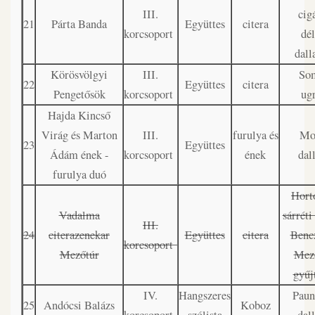
III.
cig
21
Párta Banda
Együttes
citera
korcsoport
dél
dal
Körösvölgyi
III.
So
22
Együttes
citera
Pengetősök
korcsoport
ug
Hajda Kincső
Virág és Marton
III.
furulya és
Mo
23
Együttes
Ádám ének -
korcsoport
ének
dal
furulya duó
Hort
Vadalma
sárréti
III.
24
citerazenekar
Együttes
citera
Bencz
korcsoport
Mezőtúr
Mező
gyűj
IV.
Hangszeres
Paun
25
Andócsi Balázs
Koboz