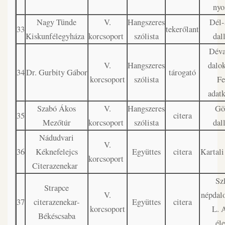
ny
Nagy Tünde
V.
Hangszeres
Dél-
33
tekerőlant
Kiskunfélegyháza
korcsoport
szólista
dal
Déva
V.
Hangszeres
dalo
34
Dr. Gurbity Gábor
tárogató
korcsoport
szólista
Fe
adatk
Szabó Ákos
V.
Hangszeres
Gö
35
citera
Mezőtúr
korcsoport
szólista
dal
Nádudvari
V.
36
Kéknefelejcs
Együttes
citera
Kartali
korcsoport
Citerazenekar
Sz
Strapce
V.
népdal
37
citerazenekar-
Együttes
citera
korcsoport
L. 
Békéscsaba
éle