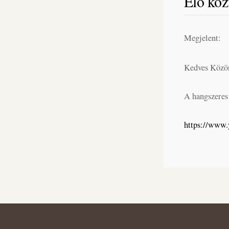
Élő köz
Megjelent:
Kedves Közö
A hangszeres 
https://www