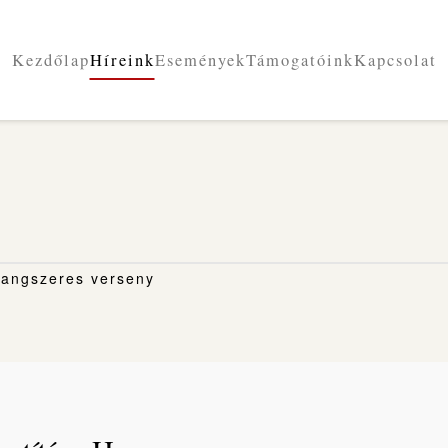
Kezdőlap
Híreink
Események
Támogatóink
Kapcsolat
 Hangszeres verseny