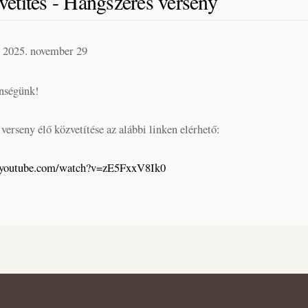
vetítés - Hangszeres verseny
2025. november 29
nségünk!
verseny élő közvetítése az alábbi linken elérhető:
.youtube.com/watch?v=zE5FxxV8Ik0