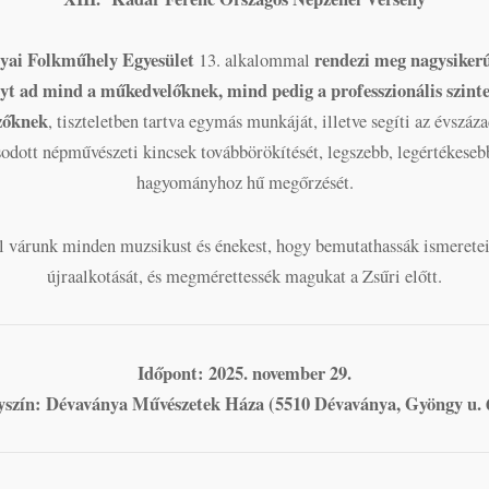
yai Folkműhely Egyesület
rendezi meg nagysikerű
13. alkalommal
yt ad mind a műkedvelőknek, mind pedig a professzionális szint
zőknek
, tiszteletben tartva egymás munkáját, illetve segíti az évszáza
sodott népművészeti kincsek továbbörökítését, legszebb, legértékese
hagyományhoz hű megőrzését.
el várunk minden muzsikust és énekest, hogy bemutathassák ismeretei
újraalkotását, és megmérettessék magukat a Zsűri előtt.
Időpont: 2025. november 29.
yszín: Dévaványa Művészetek Háza (5510 Dévaványa, Gyöngy u. 6