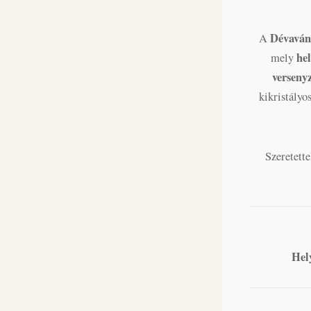
Dévaván
A
hel
mely
verseny
kikristályo
Szeretett
Hel