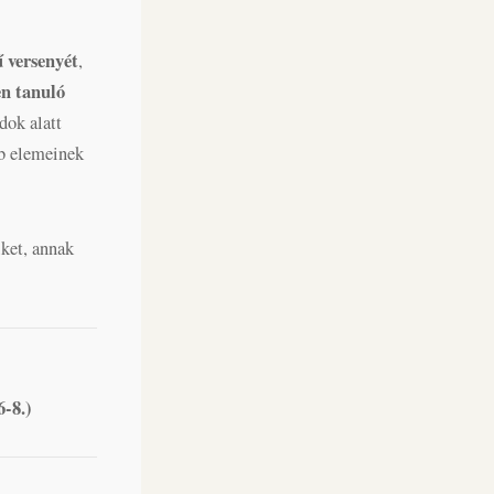
 versenyét
,
en tanuló
dok alatt
bb elemeinek
ket, annak
-8.)