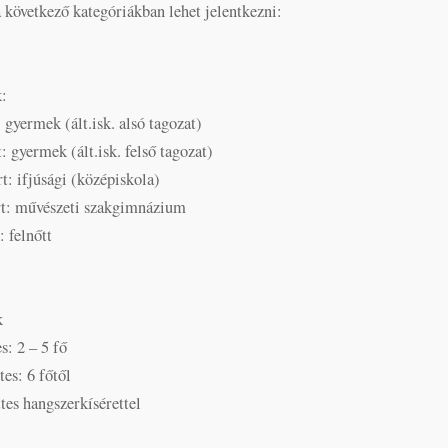
 következő kategóriákban lehet jelentkezni:
:
: gyermek (ált.isk. alsó tagozat)
: gyermek (ált.isk. felső tagozat)
rt: ifjúsági (középiskola)
rt: művészeti szakgimnázium
: felnőtt
k
s: 2 – 5 fő
es: 6 főtől
es hangszerkísérettel