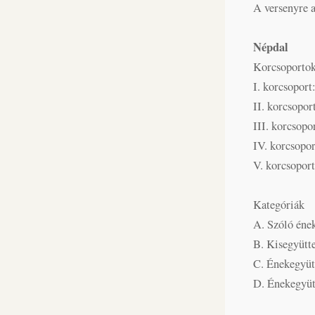
A versenyre a
Népdal
Korcsoportok
I. korcsoport
II. korcsoport
III. korcsopo
IV. korcsopo
V. korcsoport
Kategóriák
A. Szóló éne
B. Kisegyütte
C. Énekegyütt
D. Énekegyütt