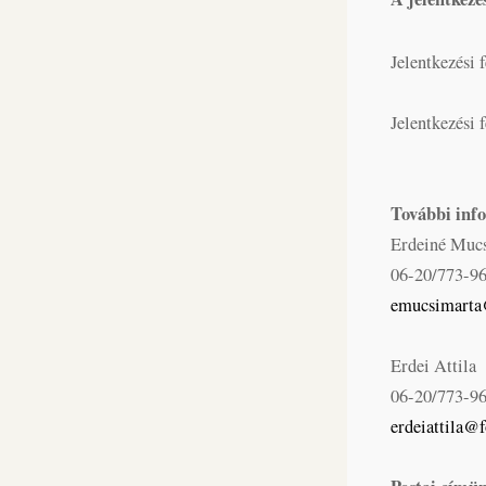
Jelentkezési 
Jelentkezési 
További inf
Erdeiné Muc
06-20/773-9
emucsimart
Erdei Attila
06-20/773-9
erdeiattila@