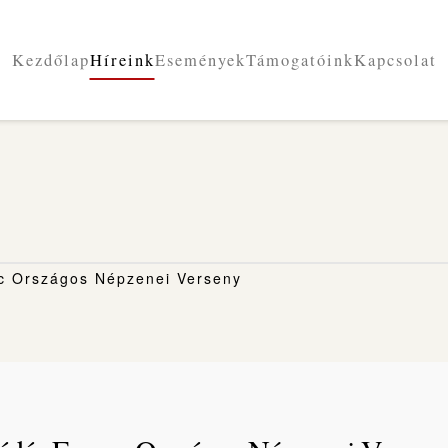
Kezdőlap
Híreink
Események
Támogatóink
Kapcsolat
nc Országos Népzenei Verseny