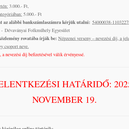
etén:
3.000.- Ft,
ategóriában:
5.000.- Ft
at az alábbi bankszámlaszámra kérjük utalni:
54000038-1103227
- Dévaványai Folkműhely Egyesület
közlemény rovatába írják be:
Népzenei verseny – nevezési díj, a je
y csoport neve.
 a nevezési díj befizetésével válik érvényessé.
ELENTKEZÉSI HATÁRIDŐ: 202
NOVEMBER 19.
s kizárólag online történik: