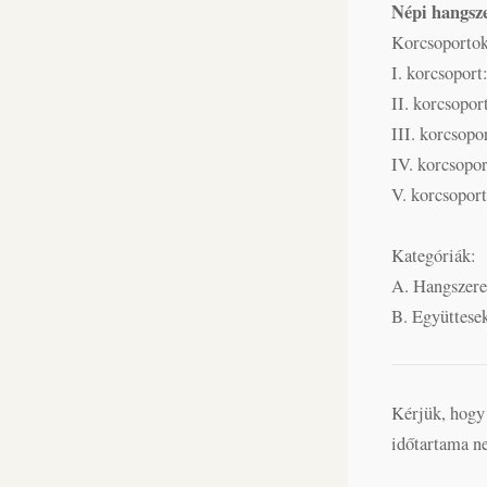
Népi hangsz
Korcsoportok
I. korcsoport
II. korcsoport
III. korcsopo
IV. korcsopo
V. korcsoport
Kategóriák:
A. Hangszeres
B. Együttese
Kérjük, hogy 
időtartama n