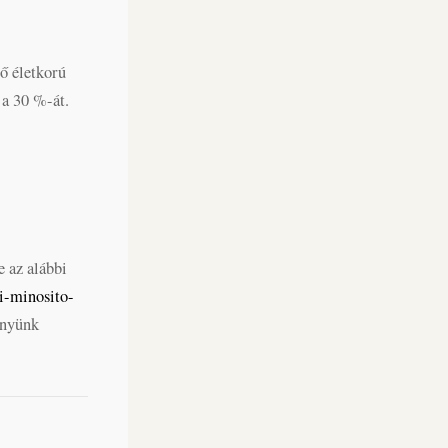
rő életkorú
 a 30 %-át.
e az alábbi
i-minosito-
enyünk