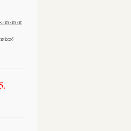
8-00000000
lentkező
5.