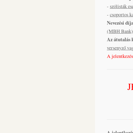
-
szólisták es
-
csoportos k
Nevezési díj
(MBH Bank)
Az átutalás 
versenyző vag
A jelentkezés,
J
A jelentkezé