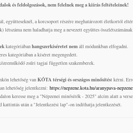
alok és feldolgozások, nem felelnek meg a kiírás feltételeinek!
l, együtteseknél, a korcsoport részére meghatározott életkortól elté
k) létszáma nem haladhatja meg a nevezett együttes összlétszámának
nek
hangszerkíséretet nem
kategóriában
áll módunkban elfogadni.
res kategóriában a kíséret megengedett.
közreműködő zsűri tagjai független szakemberek.
KÓTA térségi és országos minősítés
nkön lehetőség van
t kérni. Err
an lehetőség jelentkezni:
https://nepzene.kota.hu/aranypava-nepzene
alon keresse meg a "Népzenei minősítők - 2025" alcím alatt a vers
 kattintás után a "Jelentkezési lap"-on indíthatja jelentkezését.