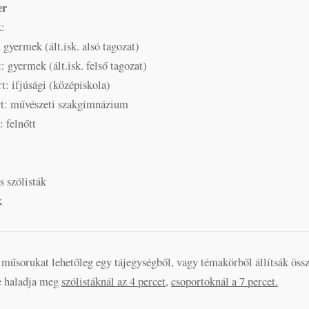
er
:
: gyermek (ált.isk. alsó tagozat)
: gyermek (ált.isk. felső tagozat)
rt: ifjúsági (középiskola)
rt: művészeti szakgimnázium
: felnőtt
 szólisták
k
műsorukat lehetőleg egy tájegységből, vagy témakörből állítsák öss
e haladja meg
szólistáknál az 4 percet
,
csoportoknál a 7 percet.