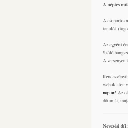
A népies műd
A csoportokná
tanulók (tago
egyéni é
Az
Szóló hangsze
A versenyen 
Rendezvényü
weboldalon v
naptar/
Az old
dátumát, majd
Nevezési díj: